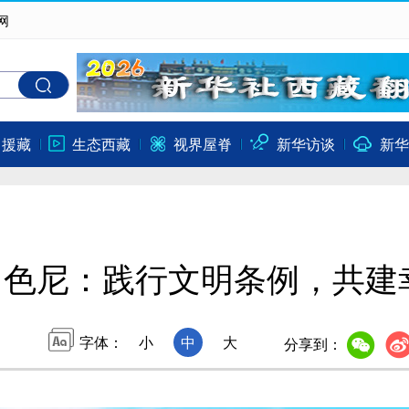
网
口援藏
生态西藏
视界屋脊
新华访谈
新华
那曲色尼：践行文明条例，共
字体：
小
中
大
分享到：