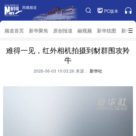
西藏频道
西藏频道
PC版本
频道栏目
频道首页
新华聚焦
原创报道
融视频
新华炫图
新华访
难得一见，红外相机拍摄到豺群围攻羚
频道首页
新华聚焦
原创报道
融视频
牛
新华炫图
新华访谈
新华云直播
视界屋脊
2026-06-03 10:03:26
来源：
新华社
对口援藏
生态西藏
文化旅游
乡村振兴
推广信息