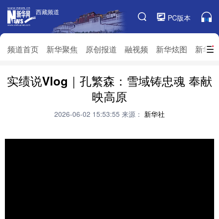
西藏频道
西藏频道
PC版本
频道栏目
频道首页
新华聚焦
原创报道
融视频
新华炫图
新华访
实绩说Vlog｜孔繁森：雪域铸忠魂 奉献
频道首页
新华聚焦
原创报道
融视频
映高原
新华炫图
新华访谈
新华云直播
视界屋脊
2026-06-02 15:53:55
来源：
新华社
对口援藏
生态西藏
文化旅游
乡村振兴
推广信息