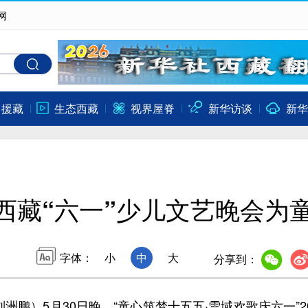
网
口援藏
生态西藏
视界屋脊
新华访谈
新华
西藏“六一”少儿文艺晚会为
字体：
小
中
大
分享到：
鹏）5月30日晚，“童心筑梦十五五·雪域欢歌庆六一”20