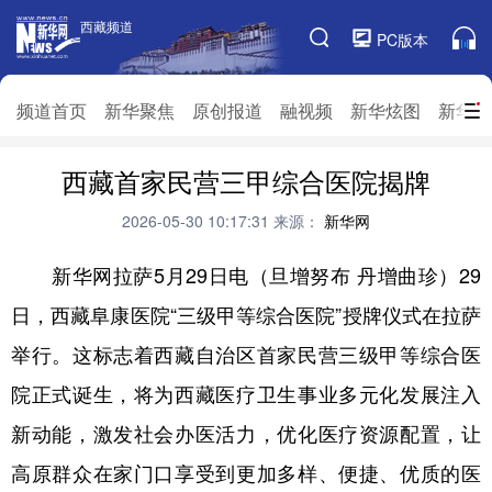
西藏频道
西藏频道
PC版本
频道栏目
频道首页
新华聚焦
原创报道
融视频
新华炫图
新华访
频道首页
西藏首家民营三甲综合医院揭牌
新华聚焦
原创报道
融视频
新华炫图
新华访谈
新华云直播
视界屋脊
2026-05-30 10:17:31
来源：
新华网
对口援藏
生态西藏
文化旅游
乡村振兴
新华网拉萨5月29日电（旦增努布 丹增曲珍）29
日，西藏阜康医院“三级甲等综合医院”授牌仪式在拉萨
推广信息
举行。这标志着西藏自治区首家民营三级甲等综合医
院正式诞生，将为西藏医疗卫生事业多元化发展注入
新动能，激发社会办医活力，优化医疗资源配置，让
高原群众在家门口享受到更加多样、便捷、优质的医