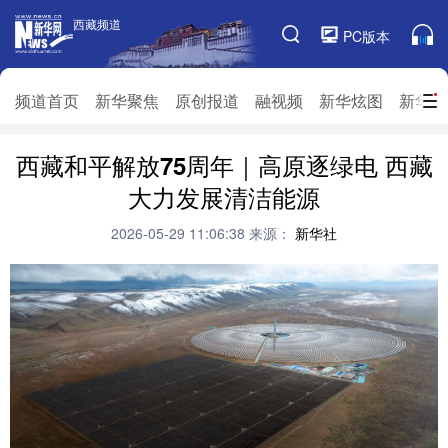
西藏频道
西藏频道
PC版本
频道栏目
频道首页
新华聚焦
原创报道
融视频
新华炫图
新华访
西藏和平解放75周年｜高原逐绿电 西藏
频道首页
新华聚焦
原创报道
融视频
大力发展清洁能源
新华炫图
新华访谈
新华云直播
视界屋脊
2026-05-29 11:06:38
来源：
新华社
对口援藏
生态西藏
文化旅游
乡村振兴
推广信息