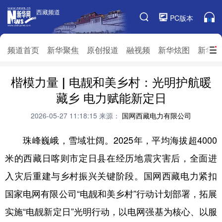
西藏频道
西藏频道
PC版本
频道栏目
频道首页
新华聚焦
原创报道
融视频
新华炫图
新华访
楷模力量 | 电靓和美乡村：光明护航暖
频道首页
新华聚焦
原创报道
融视频
藏乡 电力赋能新定日
新华炫图
新华访谈
新华云直播
视界屋脊
2026-05-27 11:18:15
来源：
国网西藏电力有限公司
对口援藏
生态西藏
文化旅游
乡村振兴
珠峰巍峨，雪域壮阔。2025年，平均海拔超4000
推广信息
米的西藏日喀则市定日县在经历地震灾害后，全面进
入灾后重建与乡村振兴关键阶段。国网西藏电力紧扣
国家电网有限公司“电靓和美乡村”行动计划部署，拓展
实施“电靓新定日”光明行动，以电网强基为核心、以服