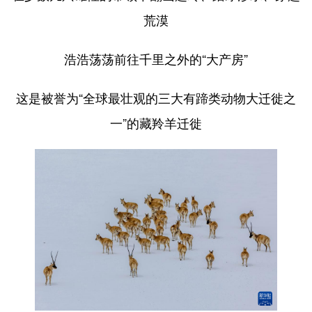
荒漠
浩浩荡荡前往千里之外的“大产房”
这是被誉为“全球最壮观的三大有蹄类动物大迁徙之
一”的藏羚羊迁徙