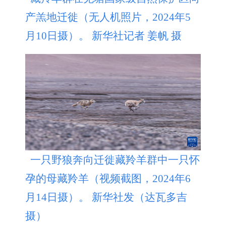
产羔地迁徙（无人机照片，2024年5
月10日摄）。 新华社记者 姜帆 摄
一只野狼奔向迁徙藏羚羊群中一只怀
孕的母藏羚羊（视频截图，2024年6
月14日摄）。 新华社发（达瓦多吉
摄）