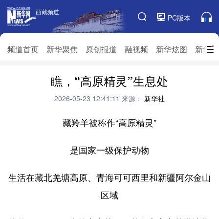
西藏频道
西藏频道
PC版本
频道栏目
频道首页
新华聚焦
原创报道
融视频
新华炫图
新华访
频道首页
瞧，“高原精灵”生息处
新华聚焦
原创报道
融视频
新华炫图
新华访谈
新华云直播
视界屋脊
2026-05-23 12:41:11
来源：
新华社
对口援藏
生态西藏
文化旅游
乡村振兴
藏羚羊被称作“高原精灵”
推广信息
是国家一级保护动物
生活在藏北羌塘高原、青海可可西里和新疆阿尔金山
区域