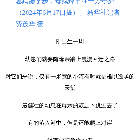
崽蹒跚学步，母藏羚羊在一旁守护
（2024年6月17日摄）。 新华社记者
费茂华 摄
刚出生一周
幼崽们就要随母亲踏上漫漫回迁之路
对它们来说，仅有一米宽的小河有时就是难以逾越的
天堑
最健壮的幼崽在母亲的鼓励下跳过去了
有的落入河中，但是还能爬上对岸
还有的被急流冲走