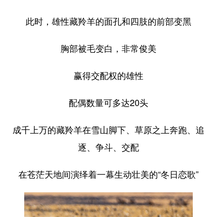
此时，雄性藏羚羊的面孔和四肢的前部变黑
胸部被毛变白，非常俊美
赢得交配权的雄性
配偶数量可多达20头
成千上万的藏羚羊在雪山脚下、草原之上奔跑、追
逐、争斗、交配
在苍茫天地间演绎着一幕生动壮美的“冬日恋歌”