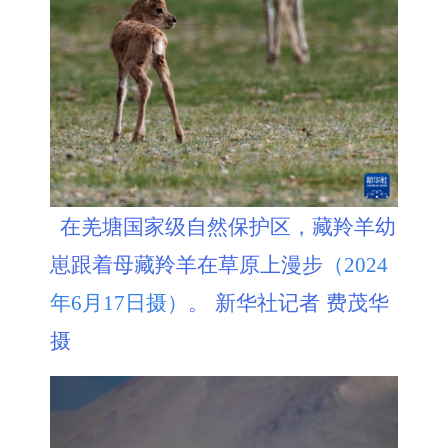
在羌塘国家级自然保护区，藏羚羊幼
崽跟着母藏羚羊在草原上漫步
（2024
。 新华社记者 费茂华
年6月17日摄）
摄