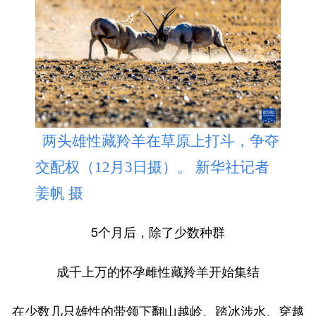
两头雄性藏羚羊在草原上打斗，争夺
交配权（12月3日摄）。 新华社记者
姜帆 摄
5个月后，除了少数种群
成千上万的怀孕雌性藏羚羊开始集结
在少数几只雄性的带领下翻山越岭、踏冰涉水、穿越