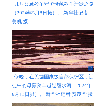
几只公藏羚羊守护母藏羚羊迁徙之路
（2024年5月8日摄）。 新华社记者
姜帆 摄
傍晚，在羌塘国家级自然保护区，迁
徙中的母藏羚羊越过甜水河（2024年
6月13日摄）。 新华社记者 费茂华 摄