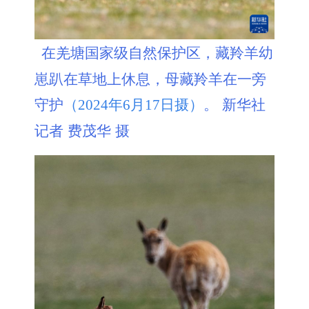
在羌塘国家级自然保护区，藏羚羊幼
崽趴在草地上休息，母藏羚羊在一旁
守护
。 新华社
（2024年6月17日摄）
记者 费茂华 摄