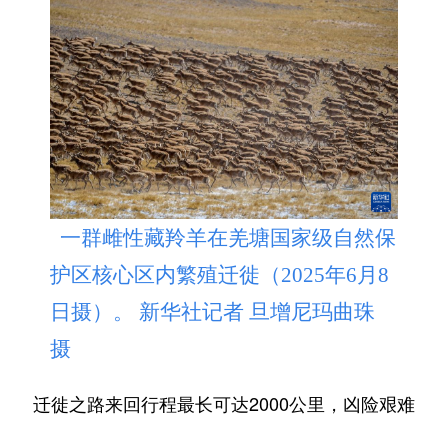
一群雌性藏羚羊在羌塘国家级自然保
护区核心区内繁殖迁徙（2025年6月8
日摄）。 新华社记者 旦增尼玛曲珠
摄
迁徙之路来回行程最长可达2000公里，凶险艰难