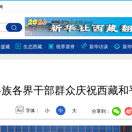
网
口援藏
生态西藏
视界屋脊
新华访谈
新华
各族各界干部群众庆祝西藏和
字体：
小
中
大
分享到：