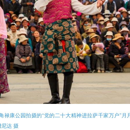
禄康公园拍摄的“党的二十大精神进拉萨千家万户”月月
增尼达 摄