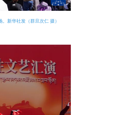
场。新华社发（群旦次仁 摄）
。