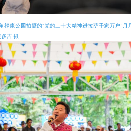
禄康公园拍摄的“党的二十大精神进拉萨千家万户”月月
美多吉 摄