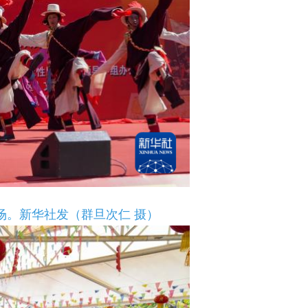
现场。新华社发（群旦次仁 摄）