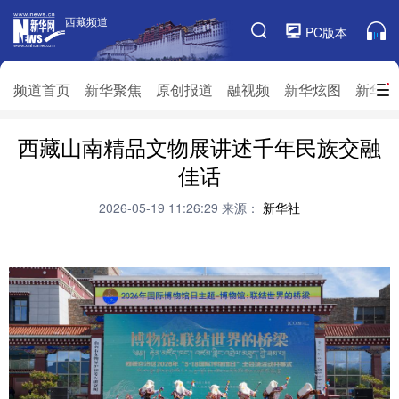
西藏频道
西藏频道
PC版本
频道栏目
频道首页
新华聚焦
原创报道
融视频
新华炫图
新华访
西藏山南精品文物展讲述千年民族交融
频道首页
新华聚焦
原创报道
融视频
佳话
新华炫图
新华访谈
新华云直播
视界屋脊
2026-05-19 11:26:29
来源：
新华社
对口援藏
生态西藏
文化旅游
乡村振兴
推广信息