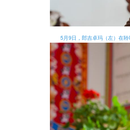
5月9日，郎吉卓玛（左）在聆