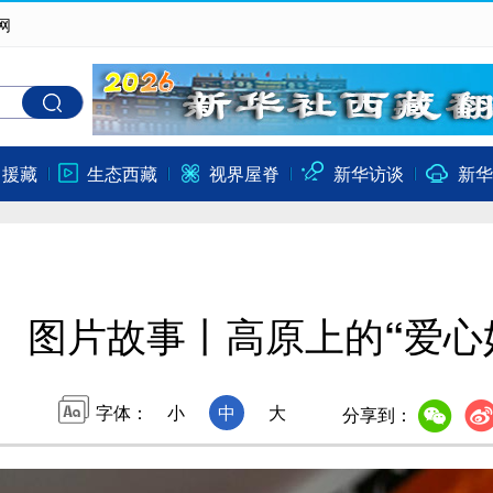
网
口援藏
生态西藏
视界屋脊
新华访谈
新华
图片故事丨高原上的“爱心
字体：
小
中
大
分享到：