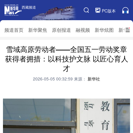
西藏频道
西藏频道
PC版本
频道栏目
频道首页
新华聚焦
原创报道
融视频
新华炫图
新华访
雪域高原劳动者——全国五一劳动奖章
频道首页
新华聚焦
原创报道
融视频
获得者拥措：以科技护文脉 以匠心育人
新华炫图
新华访谈
新华云直播
视界屋脊
才
对口援藏
生态西藏
文化旅游
乡村振兴
2026-05-05 00:32:59
来源：
新华社
推广信息