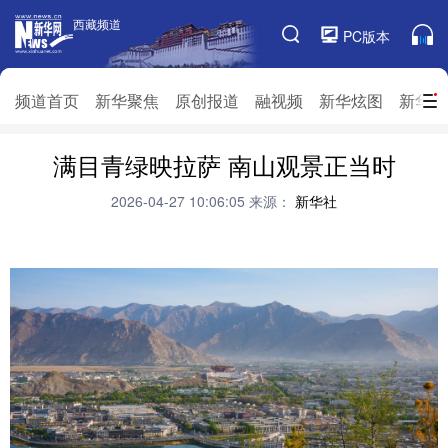
西藏频道
西藏频道
PC版本
频道栏目
频道首页
新华聚焦
原创报道
融视频
新华炫图
新华访
频道首页
满目青绿映拉萨 南山观景正当时
新华聚焦
原创报道
融视频
新华炫图
新华访谈
新华云直播
视界屋脊
2026-04-27 10:06:05
来源：
新华社
对口援藏
生态西藏
文化旅游
乡村振兴
推广信息