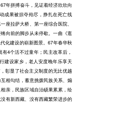
67年拼搏奋斗，见证着经济欣欣向
动成果被掠夺殆尽，挣扎在死亡线
第一座拉萨大桥、第一座综合医院、
铿锵向前的脚步从未停歇。一曲《逛
代化建设的崭新图景。67年春华秋
中就有4个活不过童年；民主改革后，
行建设家乡，老人安度晚年乐享天
住”，彰显了社会主义制度的无比优越
力互相勾结，蓄意挑拨民族关系、煽
足相亲，民族区域自治硕果累累，绘
就没有新西藏、没有西藏繁荣进步的