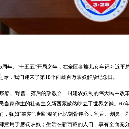
周年、“十五五”开局之年，在全区各族儿女牢记习近平
章之际，我们迎来了第18个西藏百万农奴解放纪念日。
残酷、野蛮、落后的政教合一封建农奴制的伟大民主改革
民当家作主的社会主义新西藏傲然屹立于世界之巅。67
，犹如“噩梦”“地狱”般的记忆刻骨铭心，割舌、割鼻
肆意用于惩罚农奴；生活在新西藏的人们，享有全面充