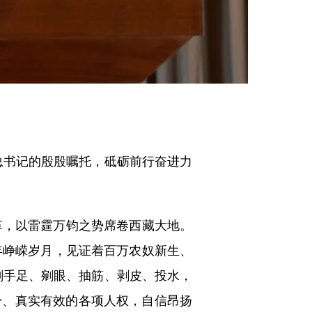
总书记的殷殷嘱托，砥砺前行奋进力
，以雷霆万钧之势席卷西藏大地。
年峥嵘岁月，见证着百万农奴新生、
、剁手足、剜眼、抽筋、剥皮、投水，
分、真实有效的各项人权，自信昂扬