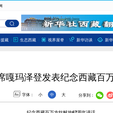
网
口援藏
生态西藏
视界屋脊
新华访谈
新华
席嘎玛泽登发表纪念西藏百万
字体：
小
中
大
分享到：
纪念西藏百万农奴解放67周年讲话