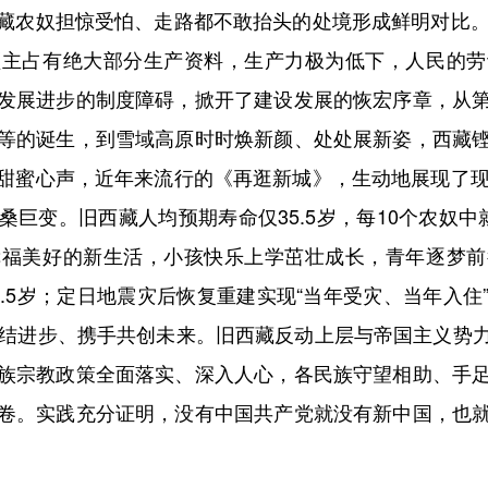
藏农奴担惊受怕、走路都不敢抬头的处境形成鲜明对比。
领主占有绝大部分生产资料，生产力极为低下，人民的劳
发展进步的制度障碍，掀开了建设发展的恢宏序章，从
等的诞生，到雪域高原时时焕新颜、处处展新姿，西藏
甜蜜心声，近年来流行的《再逛新城》，生动地展现了现
巨变。旧西藏人均预期寿命仅35.5岁，每10个农奴
幸福美好的新生活，小孩快乐上学茁壮成长，青年逐梦前
.5岁；定日地震灾后恢复重建实现“当年受灾、当年入
团结进步、携手共创未来。旧西藏反动上层与帝国主义势
族宗教政策全面落实、深入人心，各民族守望相助、手
卷。实践充分证明，没有中国共产党就没有新中国，也