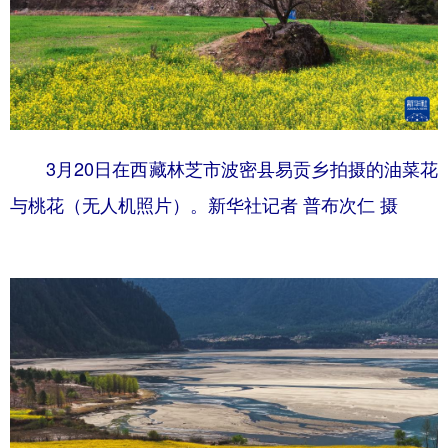
3月20日在西藏林芝市波密县易贡乡拍摄的油菜花
与桃花（无人机照片）。新华社记者 普布次仁 摄