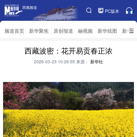
西藏频道
西藏频道
PC版本
频道栏目
频道首页
新华聚焦
原创报道
融视频
新华炫图
新华访
频道首页
西藏波密：花开易贡春正浓
新华聚焦
原创报道
融视频
新华炫图
新华访谈
新华云直播
视界屋脊
2026-03-23 10:26:55
来源：
新华社
对口援藏
生态西藏
文化旅游
乡村振兴
推广信息