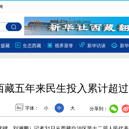
网
口援藏
生态西藏
视界屋脊
新华访谈
新华
西藏五年来民生投入累计超过
字体：
小
中
大
分享到：
键、刘洲鹏）记者31日从西藏自治区第十二届人民代表大