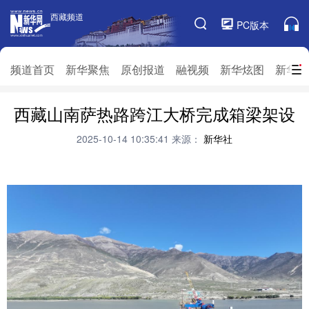
西藏频道
西藏频道
PC版本
频道栏目
频道首页
新华聚焦
原创报道
融视频
新华炫图
新华访
西藏山南萨热路跨江大桥完成箱梁架设
频道首页
新华聚焦
原创报道
融视频
新华炫图
新华访谈
新华云直播
视界屋脊
2025-10-14 10:35:41
来源：
新华社
对口援藏
生态西藏
文化旅游
乡村振兴
推广信息