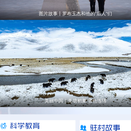
图片故事丨罗布玉杰和他的“后人”们
美丽中国｜羌塘初夏 雪色连绵