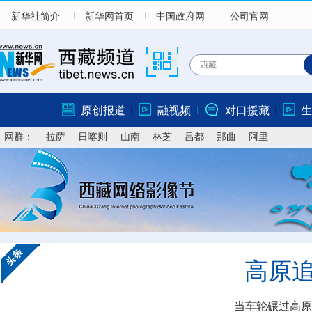
新华社简介
新华网首页
中国政府网
公司官网
原创报道
融视频
对口援藏
生
网群：
拉萨
日喀则
山南
林芝
昌都
那曲
阿里
高原
当车轮碾过高原